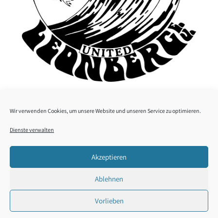
Wir verwenden Cookies, um unsere Website und unseren Service zu optimieren.
Dienste verwalten
Teamware Shop
Datenschutz
Impressum
Download
Akzeptieren
Cookie-Richtlinie (EU)
Ablehnen
Vorlieben
(c) 2026 - Surf Club Leonberg all Boardsports United