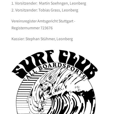
1. Vorsitzender: Martin Soehngen, Leonberg
2. Vorsitzender: Tobias Grass, Leonberg
Vereinsregister Amtsgericht Stuttgart -
Registernummer 723676
Kassier: Stephan Stühmer, Leonberg