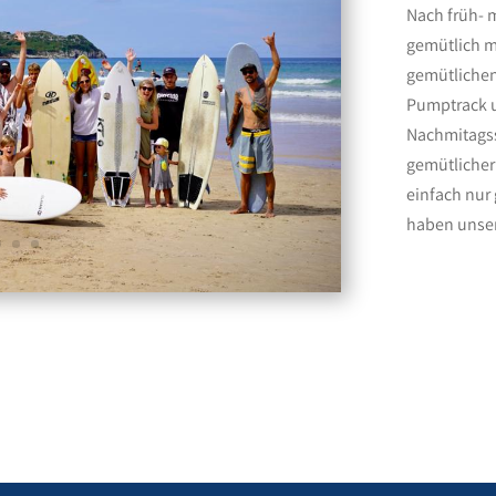
Nach früh- 
gemütlich m
gemütlichen
Pumptrack u
Nachmitagss
gemütlicher
einfach nur
haben unser